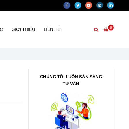
0
ỨC
GIỚI THIỆU
LIÊN HỆ
CHÚNG TÔI LUÔN SẴN SÀNG
TƯ VẤN