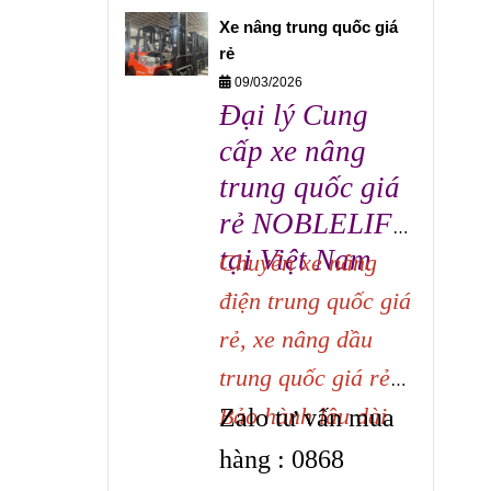
Xe nâng chạy dầu
Trang.
Xe nâng trung quốc giá
trung quốc chất
rẻ
09/03/2026
lượng cao cấp, Bảo
Đại lý Cung
hành dài hạn. Hàng
cấp xe nâng
có sẵn - Giao xe
trung quốc giá
ngay Liên hệ Ms
rẻ NOBLELIFT
Trang 0868 405519
tại Việt Nam
Chuyên xe nâng
Mua bán xe nâng
điện trung quốc giá
dầu 2.5 tấn chính
rẻ, xe nâng dầu
hãng.
trung quốc giá rẻ
Bảo hành lâu dài
Zalo tư vấn mua
hàng : 0868