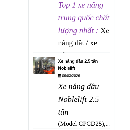
Top 1 xe nâng
trung quốc chất
lượng nhất :
Xe
nâng dầu/ xe
nâng
Xe nâng dầu 2,5 tấn
điện Noblelift
Noblelift
09/03/2026
chính hãng Gía
Xe nâng dầu
tốt nhất tại Đại
Noblelift 2.5
lý Xe Nâng Việt
tấn
Miền Nam -
(Model CPCD25),
0868 405519 Ms