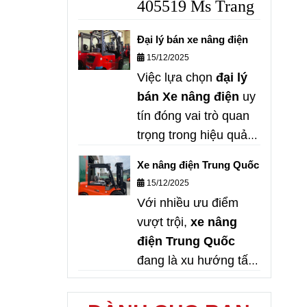
405519 Ms Trang
Đại lý bán xe nâng điện
15/12/2025
Việc lựa chọn
đại lý
bán Xe nâng điện
uy
tín đóng vai trò quan
trọng trong hiệu quả
đầu tư và vận hành
Xe nâng điện Trung Quốc
của doanh nghiệp.
15/12/2025
Với sự phát triển
Với nhiều ưu điểm
mạnh mẽ của
xe
vượt trội,
xe nâng
nâng điện Noblelift
,
điện Trung Quốc
xe nâng điện Pin
đang là xu hướng tất
Lithium
và các dòng
yếu trong ngành
xe nâng điện Trung
logistics và kho bãi