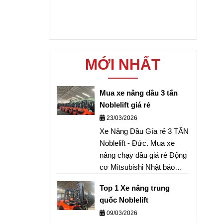
MỚI NHẤT
Mua xe nâng dầu 3 tấn
Noblelift giá rẻ
23/03/2026
Xe Nâng Dầu Gía rẻ 3 TẤN
Noblelift - Đức. Mua xe
nâng chạy dầu giá rẻ Động
cơ Mitsubishi Nhật bảo
hành 2 năm . Liên hệ Xe
Top 1 Xe nâng trung
Nâng Việt Miền Nam 0868
quốc Noblelift
405519 Ms Trang.
09/03/2026