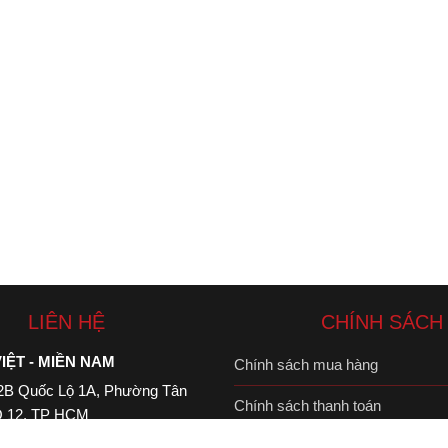
LIÊN HỆ
CHÍNH SÁCH
IỆT - MIỀN NAM
Chính sách mua hàng
B Quốc Lộ 1A, Phường Tân
Chính sách thanh toán
 Q 12, TP HCM
4184056
Chính sách bảo mật