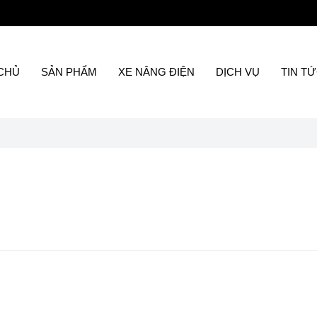
CHỦ
SẢN PHẨM
XE NÂNG ĐIỆN
DỊCH VỤ
TIN T