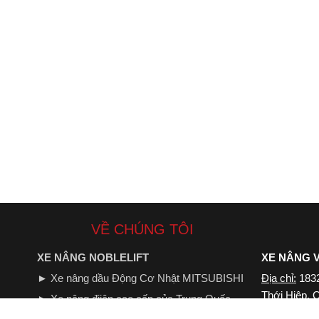
VỀ CHÚNG TÔI
XE NÂNG NOBLELIFT
XE NÂNG V
► Xe nâng dầu Động Cơ Nhật MITSUBISHI
Địa chỉ:
1832
Thới Hiệp,
► Xe nâng điiện cao cấp của Trung Quốc
Hotline:
098